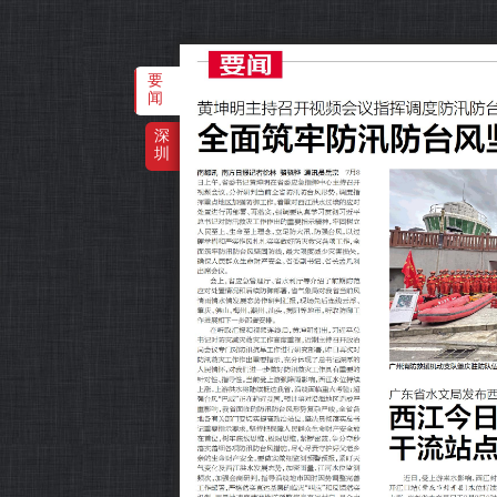
要
闻
深
圳