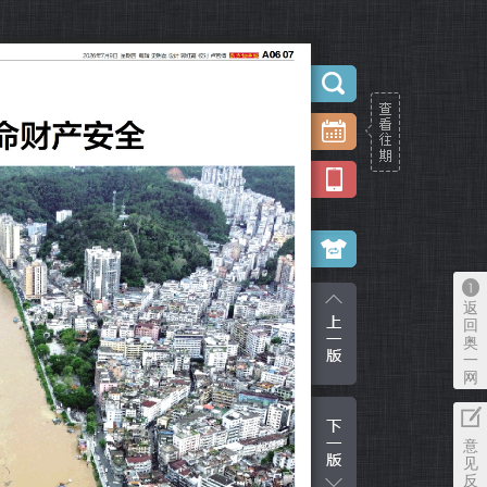
返
回
奥
一
网
意
见
反