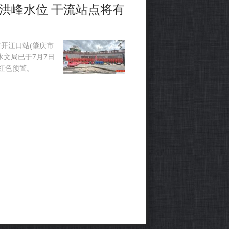
洪峰水位 干流站点将有
开江口站(肇庆市
水文局已于7月7日
红色预警。