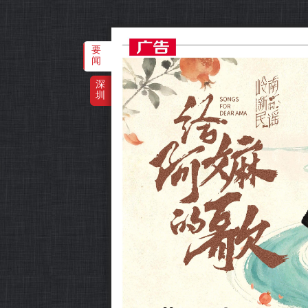
要
闻
深
圳