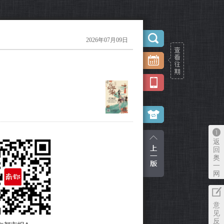
2026年07月09日
返
回
奥
一
网
意
见
反