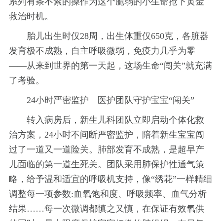
系列有条不紊的操作为这个脆弱的小生命抢下黄金
救治时机。
胎儿出生时仅28周，出生体重仅650克，各脏器
发育极不成熟，自主呼吸微弱，免疫力几乎为零
——从来到世界的第一天起，这场生命“闯关”就充满
了考验。
24小时严密监护 医护团队守护宝宝“闯关”
转入病房后，新生儿科团队立即启动个体化救
治方案，24小时不间断严密监护，陪着新生宝宝闯
过了一道又一道险关。肺部发育不成熟，是超早产
儿面临的第一道生死关。团队采用肺保护性通气策
略，给予温和适宜的呼吸机支持，像“绣花”一样精细
调整每一项参数:血氧饱和度、呼吸频率、血气分析
结果……每一次微调都慎之又慎，在保证有效氧供