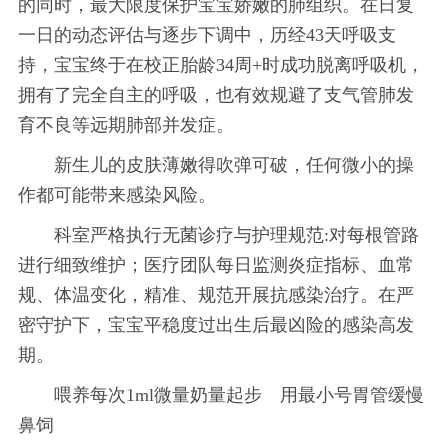
的同时，最大限度保护宝宝娇嫩的肺组织。在日复
一日的动态评估与逐步下调中，历经43天呼吸支
持，宝宝终于在校正胎龄34周+时成功脱离呼吸机，
拥有了完全自主的呼吸，也有效规避了支气管肺发
育不良等远期肺部并发症。
新生儿的皮肤薄嫩得吹弹可破，任何微小的操
作都可能带来感染风险。
科室严格执行无菌诊疗与护理规范:对每根管路
进行细致维护；医疗团队每日监测炎症指标、血常
规、体温变化，精准、规范开展抗感染治疗。在严
密守护下，宝宝平稳度过出生后最凶险的感染高发
期。
喂养每次1ml微量奶量起步 用最小号胃管缓慢
鼻饲