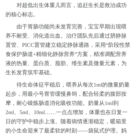
对超低出生体重儿而言，追赶生长是救治成功
的核心标志。
由于胃肠功能尚未发育完善，宝宝早期出现喂
养不耐受、消化道出血。治疗团队先后通过脐静脉
置管、PICC置管建立稳定静脉通路，采用“阶段性禁
食保护肠道+精细化静脉营养”方案，精准调配营养
液的热量、蛋白质、脂肪、维生素及微量元素，为
生长发育筑牢基础。
待生命体征平稳后，喂养从每次1ml的微量奶量
起步，用最小号胃管缓慢鼻饲，配合轻柔的腹部按
摩，耐心锻炼肠道消化吸收功能。奶量从1ml到
2ml、5ml、10ml……一点点增加，体重也在日复一
日的守护中稳步上涨。随着病情逐渐稳定，暖箱里
的小生命迎来了最柔软的时刻——袋鼠式护理。妈