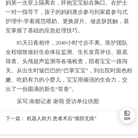
妈第一次穿上隔离衣，怀抱宝宝贴在胸口。在护士
一对一指导下，孩子的妈妈逐步参与到家庭参与式
护理中:学着规范喂奶、更换尿片、做皮肤抚触，甚
至掌握了基础的应急处理技巧。
85天日夜相伴，2040小时寸步不离。医护团队
全程细致做好生命体征监测、生长发育评估、眼底
筛查、头颅超声监测等各项检查，陪着宝宝一路闯
关。从出生时皱巴巴的“巴掌宝宝”，到出院时面色粉
嫩、吃奶有力的小婴儿，宝宝用顽强的生命力，交
出了一份圆满的新生“答卷”。
采写:南都记者 谢萌 受访单位供图
下一篇：
机器人助力 患者术后“颈部无痕”
报料