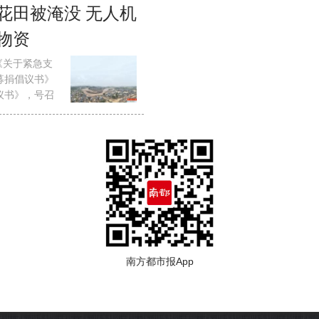
花田被淹没 无人机
物资
《关于紧急支
募捐倡议书》
议书》，号召
南方都市报App