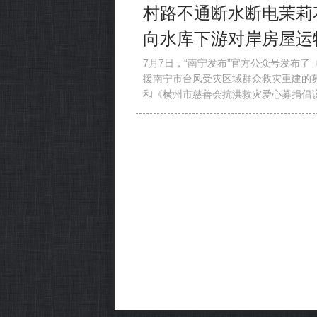
村路不通断水断电茉莉
向水库下游对岸房屋运
7月7日，“南宁发布”官方公众号发布了
援南宁市台风受灾区域群众救灾重建的
和《横州市慈善会抗洪救灾爱心募捐倡
风雨同心共救灾。