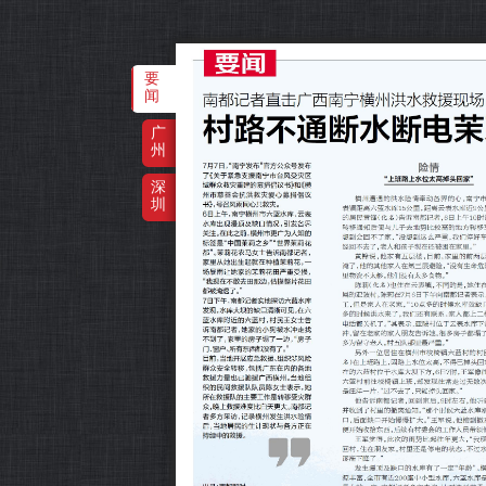
要
闻
广
州
深
圳