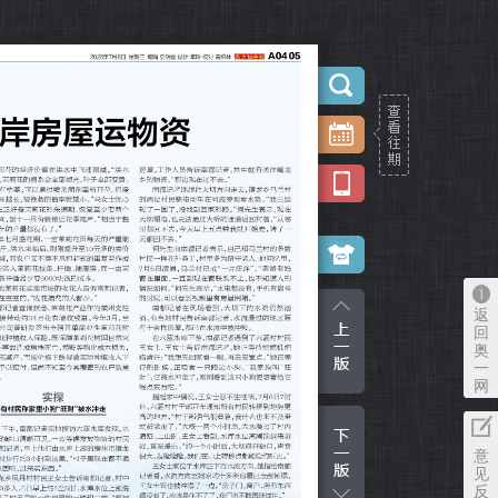
返
回
奥
一
网
意
见
反