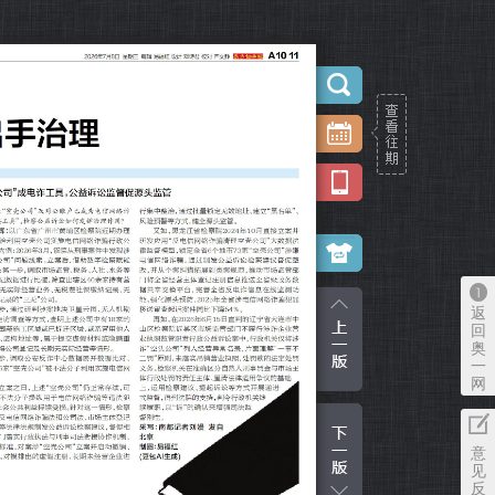
返
回
奥
一
网
意
见
反