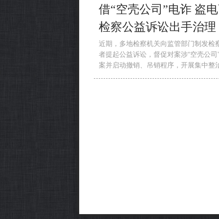
借“空壳公司”电诈 盗
检察公益诉讼出手治理
近期，多地检察机关向监管部门制发检
者提起公益诉讼，督促对案涉“空壳公司
案并启动撤销、吊销程序，开展集中整
源头监管。