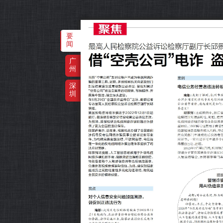
要
闻
广
州
深
圳