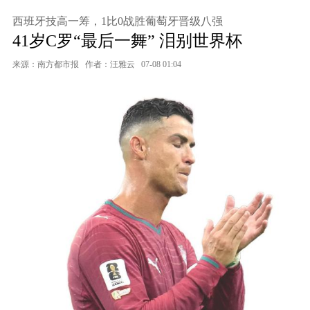
西班牙技高一筹，1比0战胜葡萄牙晋级八强
41岁C罗“最后一舞” 泪别世界杯
来源：南方都市报
作者：汪雅云
07-08 01:04