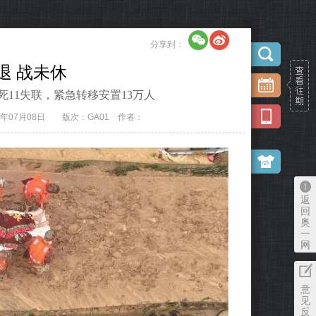
分享到：
退 战未休
死11失联，紧急转移安置13万人
6年07月08日
版次：GA01
作者：
返
回
奥
一
网
意
见
反