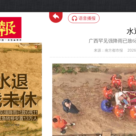
语音播报
水
广西罕见强降雨已致6
来源：南方都市报
202