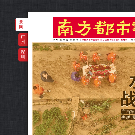
要
闻
广
州
‌·
深
圳