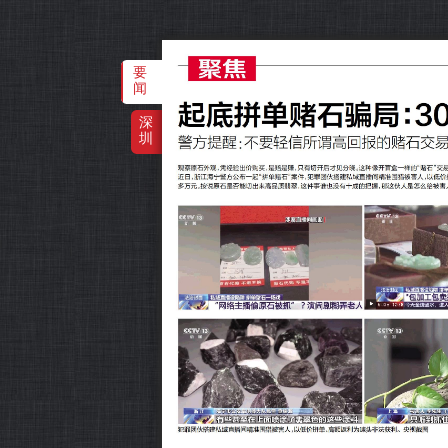
要
闻
深
圳