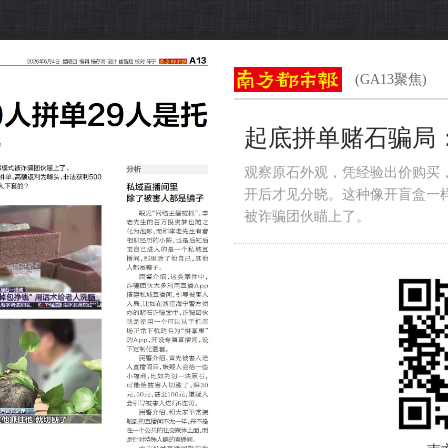
(GA13聚焦)
起底拼单赌石骗局：
观察原石外观，凭经验出价购买
开后才见分晓。这种像开盲盒一样
被诈骗团伙瞄上了。