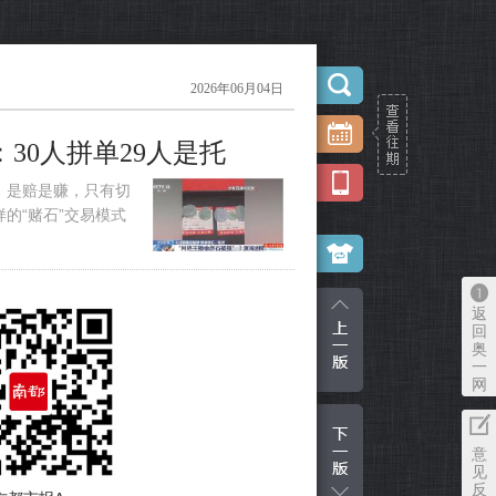
2026年06月04日
30人拼单29人是托
，是赔是赚，只有切
的“赌石”交易模式
返
回
奥
一
网
意
见
反