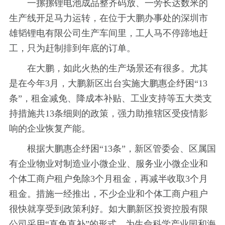
一摞摞锂电池成品整齐码放、一旁长达数米的
生产线开足马力运转，在位于大鹏办事处的深圳市
雄韬锂电有限公司生产车间里，工人马不停蹄地赶
工，只为赶制排到年底的订单。
在大鹏，如此火热的生产场景还有很多。尤其
是在今年3月，大鹏新区出台实施大鹏惠企纾困“13
条”，租金减免、降成本补贴、工业支持等五大类支
持措施共13条细则的政策，强力助推辖区受疫情影
响的企业恢复产能。
根据大鹏惠企纾困“13条”，新区管委会、区属国
有企业物业对制造业小微企业、服务业小微企业和
个体工商户租户免除3个月租金，再减半收取3个月
租金。措施一经推出，不少企业和个体工商户租户
很快就享受到政策利好。如大鹏新区投资控股有限
公司采用“直免直补”的形式，为生命科学产业园和海