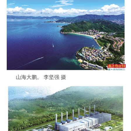
山海大鹏。 李坚强 摄