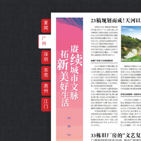
要
闻
广
州
深
圳
东
莞
惠
州
江
门