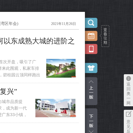
美好湾区年会)
2021年11月26日
天河以东成熟大城的进阶之
首次开盘，吸引了广
群来此围观，私家车排
验，碧桂园云顶同样跑出
区域成交金额排名前
返
回
复兴”
奥
一
城市品质提
网
求，成为新一代
广东33小镇，
色建筑，百余年
意
见
曾经
反