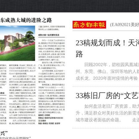
(EA092021
23稿规划而成！
路
回顾2002年，碧桂园凤凰城
州、东莞、佛山、深圳等地的人
成长龙。2020年面对疫情的考
霸主风范——网签约35.19亿，
33栋旧厂房的“文艺
如何盘活老旧厂房资源，助力
升，满足群众对美好生活的新需
城市建设者面临的命题。 走进
一排排风格多元、三色交错的特
前的青砖覆盖上斑驳的白粉墙，