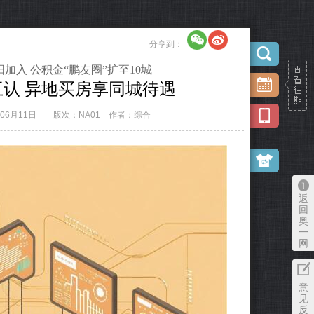
分享到：
加入 公积金“鹏友圈”扩至10城
认 异地买房享同城待遇
年06月11日
版次：NA01
作者：综合
返
回
奥
一
网
意
见
反