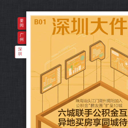
‌·
要
闻
广
州
深
圳