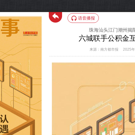
语音播报
珠海汕头江门潮州揭阳
六城联手公积金互
来源：南方都市报
2025