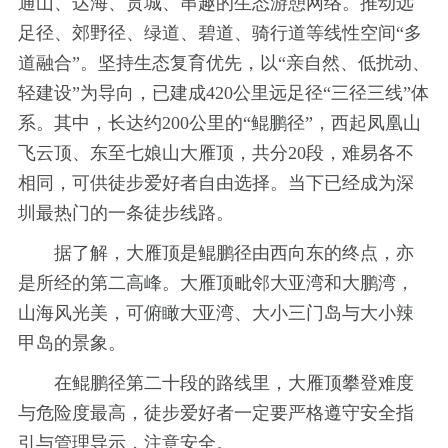
通山、达海、贯城、串趣的生态游憩网络。推动远
足径、郊野径、绿道、碧道、骑行道等线性空间“多
道融合”。坚持生态复育优先，以“亲自然、低扰动、
轻建设”为导向，已建成420公里远足径“三径三线”体
系。其中，长达约200公里的“鲲鹏径”，西起凤凰山
飞云顶、东至七娘山大雁顶，共分20段，难易各不
相同，可供徒步爱好者自由选择。当下已经成为深
圳最热门的一条徒步线路。
据了解，大雁顶是鲲鹏径由西向东的终点，亦
是所经的第二高峰。大雁顶毗邻大亚湾和大鹏湾，
山海风光美，可俯瞰大亚湾、大小三门岛与大小辣
甲岛的景象。
在鲲鹏径第二十段的路线里，大雁顶攀登难度
与危险度最高，徒步爱好者一定要严格遵守安全指
引与管理导示，注意安全。