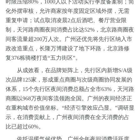
时限压缩80%，1000人以下活动实行季度备案制；简
化外摆审核，允许商家按年度固定区域外摆，无需
重复申请；试点取消凌晨2点后酒吧、餐厅营业限
制，天河路商圈夜间消费占比达52%，北京路商圈夜
间客流量超200万人次。广州还优先将先行区纳入市
政改造重点，长隆万博建设了地下环路，北京路修
复376栋骑楼打造“五力街区”。
从成效看，在品牌矩阵上，先行区内新增S/A级
次品牌125家，形成重点商圈与次级商圈协同发展的
体系，15个先行区夜间消费总额占全市63%，天河路
商圈以968万夜间客流领跑全国。广州的夜间经济正
在重构城市价值坐标。“经济引擎效应凸显。”调研显
示，在消费贡献上，广州夜间消费在全天消费的占
比已超过60%。
依托温暖气候优势，广州全年夜间消费活跃度