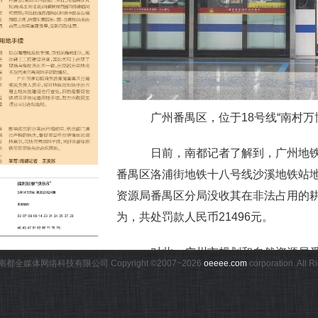
广州番禺区，位于18号线“南村万
日前，南都记者了解到，广州地铁集团
番禺区洛浦街地铁十八号线沙溪地铁站
资源局番禺区分局没收其在非法占用的
为，共处罚款人民币21496元。
对此，广州市规划和自然资源局番
都全媒体网络科技有限公司 Copyright ©2007~
2026
oeeee.com
corporation. All 
见因素影响，原有选址边界、施工范围
一致，部分用地来不及同步完善用地手
建设进行查处，目的是督促地铁项目尽