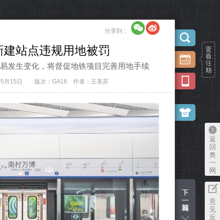
分享到：
新建站点违规用地被罚
易发生变化，将督促地铁项目完善用地手续
05月15日
版次：GA16
作者：王美苏
返
回
奥
一
网
意
见
反