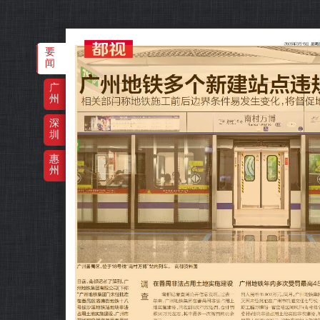
要
‌·
闻
广
州
深
圳
惠
州