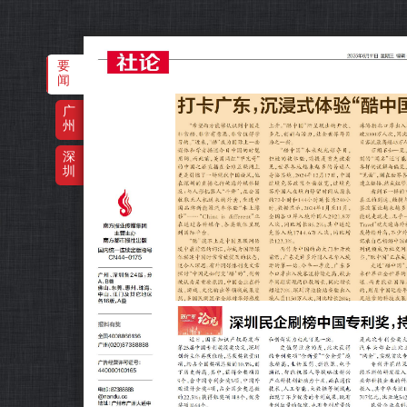
要
闻
‌·
广
州
深
圳