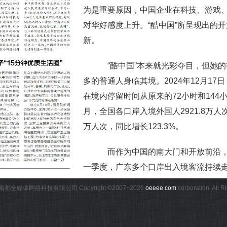
为是重要原因，中国企业在科技、游戏
对华好感度上升。“酷中国”所呈现出的
新。
“酷中国”本来就光彩夺目，但她的
多的普通人身临其境。2024年12月1
在境内停留时间从原来的72小时和144小
月，全国各口岸入境外国人2921.8万人次
万人次，同比增长123.3%。
而作为中国的南大门和开放前沿，
一季度，广东多个口岸出入境客流持续
过70%。深圳湾边检站查验出入境人员1
都全媒体网络科技有限公司 Copyright ©2007~
2026
oeeee.com
corporation. All 
境旅客数量突破3000万人次，同比增长1
百闻不如一见，更何况彼时彼刻的“