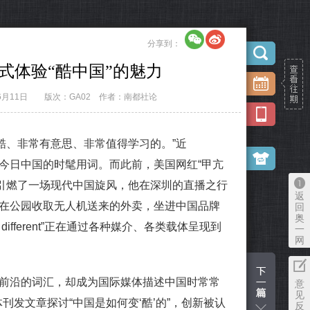
分享到：
式体验“酷中国”的魅力
6月11日
版次：GA02
作者：南都社论
、非常有意思、非常值得学习的。”近
述今日中国的时髦用词。而此前，美国网红“甲亢
引燃了一场现代中国旋风，他在深圳的直播之行
返
，在公园收取无人机送来的外卖，坐进中国品牌
回
奥
s different”正在通过各种媒介、各类载体呈现到
一
网
前沿的词汇，却成为国际媒体描述中国时常常
意
见
发文章探讨“中国是如何变‘酷’的”，创新被认
反