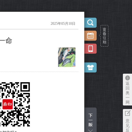
2025年05月10日
一命
返
回
奥
一
网
意
见
反