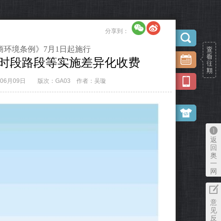
分享到：
商环境条例》7月1日起施行
时段路段等实施差异化收费
年06月09日
版次：GA03
作者：吴璇
返
回
奥
一
网
意
见
反