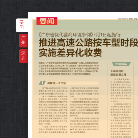
要
‌·
闻
广
州
深
圳