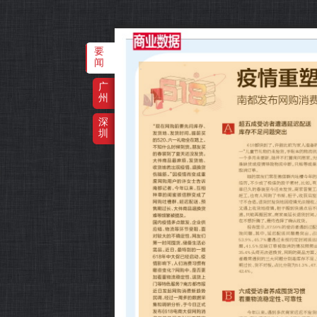
要
闻
‌·
广
州
深
圳