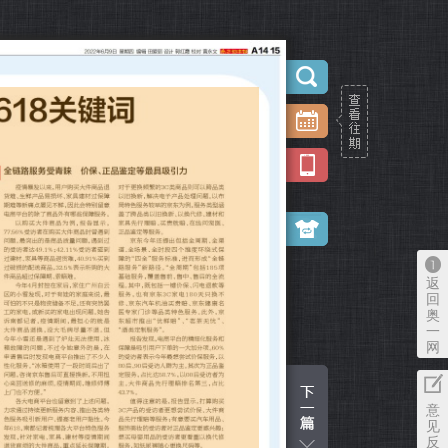
返
回
奥
一
网
意
见
反